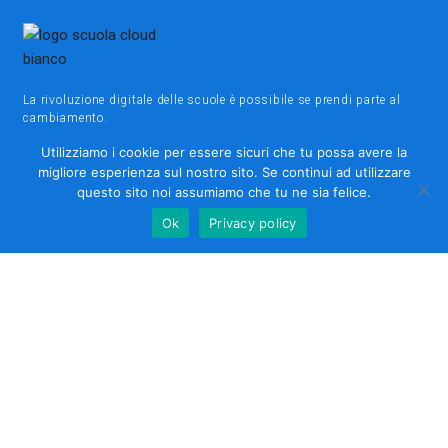
La rivoluzione digitale delle scuole è possibile se prendi parte al
cambiamento.
Utilizziamo i cookie per essere sicuri che tu possa avere la
Sii il cambiamento.
migliore esperienza sul nostro sito. Se continui ad utilizzare
questo sito noi assumiamo che tu ne sia felice.
Ok
Privacy policy
VUOI INCONTRARCI?
Parco Scientifico Tecnologico "ComoNExT"
Via Cavour, 2, Lomazzo, COMO
+39 02 379 05 700
LINK UTILI
Privacy Policy